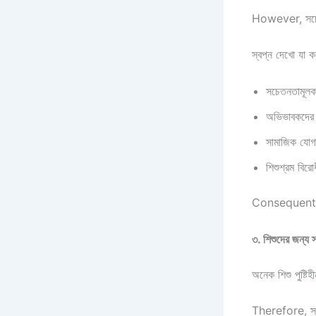
However, সচেত
স্বপ্ন দেখো যা ক
সচেতনতামূলক 
অভিভাবকদের
সামাজিক যোগা
শিশুশ্রম বির
Consequently, 
৩. শিশুদের জন্য স্ব
অনেক শিশু পুষ্টি
Therefore, স্বপ