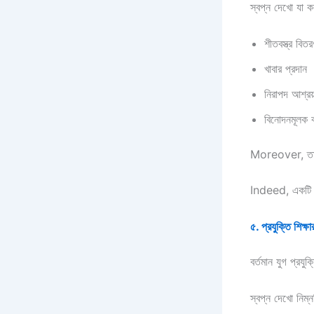
স্বপ্ন দেখো যা ক
শীতবস্ত্র বিতর
খাবার প্রদান
নিরাপদ আশ্রয়
বিনোদনমূলক ক
Moreover, তাদের
Indeed, একটি ছ
৫. প্রযুক্তি শিক্ষ
বর্তমান যুগ প্রযু
স্বপ্ন দেখো নিম