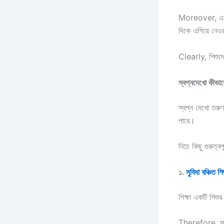
Moreover, একটি 
দিকে এগিয়ে নেওয
Clearly, শিশুদে
স্বপ্নদেখো কীভাবে
স্বপ্ন দেখো তরুণ
পারে।
নিচে কিছু গুরুত্ব
১.
সুবিধা বঞ্চিত শি
শিক্ষা একটি শিশ
Therefore, স্ব