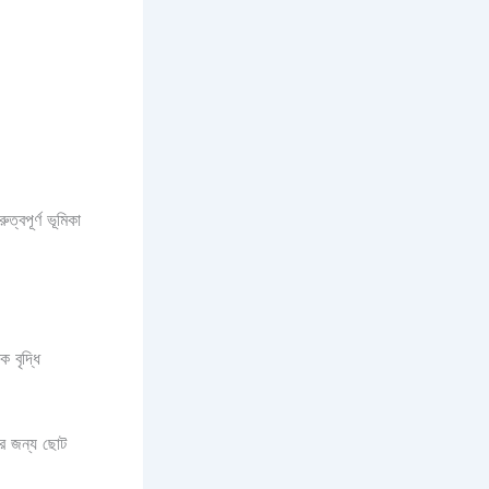
্বপূর্ণ ভূমিকা
ক বৃদ্ধি
র জন্য ছোট