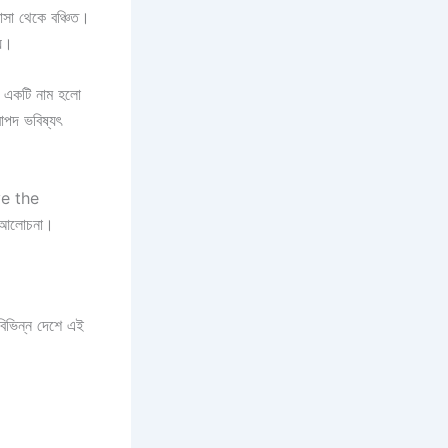
বাসা থেকে বঞ্চিত।
য়।
ম একটি নাম হলো
রাপদ ভবিষ্যৎ
ave the
এই আলোচনা।
িভিন্ন দেশে এই