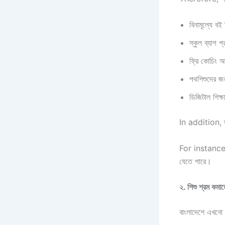
বিনামূল্যে বই
স্কুল ব্যাগ প্
ফ্রি কোচিং 
পথশিশুদের জন্
ডিজিটাল শিক্ষ
In addition, তর
For instance, এ
যেতে পারে।
২. শিশু শ্রম কমা
বাংলাদেশে এখনো অ