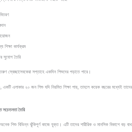
 বিতরণ
রদান
আয়োজন
য শিক্ষা কার্যক্রম
ার সুযোগ তৈরি
ুণ স্বেচ্ছাসেবকেরা সপ্তাহে একদিন শিশুদের পড়াতে পারে।
কটি এলাকার ২০ জন শিশু যদি নিয়মিত শিক্ষা পায়, তাহলে কয়েক বছরের মধ্যেই তাদে
তে সচেতনতা তৈরি
নেক শিশু বিভিন্ন ঝুঁকিপূর্ণ কাজে যুক্ত। এটি তাদের শারীরিক ও মানসিক বিকাশে বড় বা