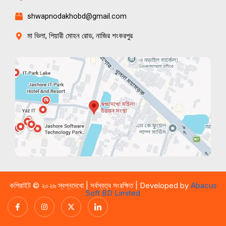
shwapnodakhobd@gmail.com
মা ভিলা, পিয়ারী মোহন রোড, নাজির শংকরপুর
কপিরাইট © ২০২৬ স্বপ্নদেখো | সর্বস্বত্ব সংরক্ষিত | Developed by
Abacus
Soft BD Limited
Icon-
I
X
I
facebook
n
-
c
s
t
o
t
w
n