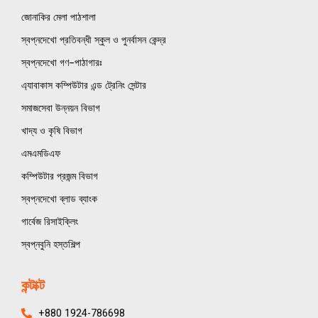
জোনাকির মেলা পাঠশালা
স্বপ্নদেখো প্রতিবন্ধী স্কুল ও পুনর্বাসন কেন্দ্র
স্বপ্নদেখো গণ–পাঠাগারঃ
এ্যাবাকাস কম্পিউটার এন্ড ট্রেনিং সেন্টার
সমাজসেবা উন্নয়ন বিভাগ
খাদ্য ও কৃষি বিভাগ
এমএমডিএফ
কম্পিউটার প্রজন্ম বিভাগ
স্বপ্নদেখো ব্লাড ব্যাংক
গার্বেজ রিসাইক্লিং
স্বপ্নবুনি হস্তশিল্প
কন্টাক্ট
+880 1924-786698