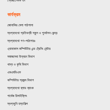
স্বেচ্ছাসেবক হন
কার্যক্রম
জোনাকির মেলা পাঠশালা
স্বপ্নদেখো প্রতিবন্ধী স্কুল ও পুনর্বাসন কেন্দ্র
স্বপ্নদেখো গণ–পাঠাগারঃ
এ্যাবাকাস কম্পিউটার এন্ড ট্রেনিং সেন্টার
সমাজসেবা উন্নয়ন বিভাগ
খাদ্য ও কৃষি বিভাগ
এমএমডিএফ
কম্পিউটার প্রজন্ম বিভাগ
স্বপ্নদেখো ব্লাড ব্যাংক
গার্বেজ রিসাইক্লিং
স্বপ্নবুনি হস্তশিল্প