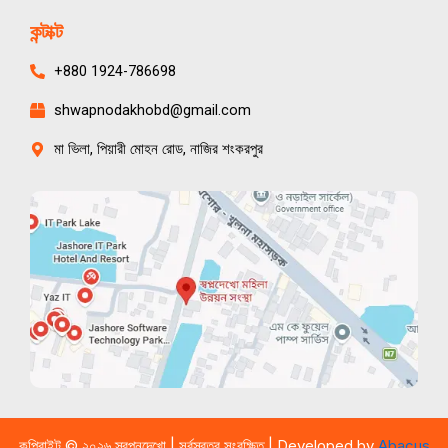
কন্টাক্ট
+880 1924-786698
shwapnodakhobd@gmail.com
মা ভিলা, পিয়ারী মোহন রোড, নাজির শংকরপুর
কপিরাইট © ২০২৬ স্বপ্নদেখো | সর্বস্বত্ব সংরক্ষিত | Developed by
Abacus